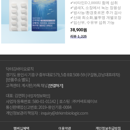
✔비타민D 2,000IU 함께 섭취
✔냄새X, 소장에서 녹는 장용성
✔방사능/환경호르몬 추가 검사
✔산패 최소화,불투명 개별포장
✔임산부, 수유부 섭취 가능
38,900원
리뷰 1,225
닥터김바이오로직
경기도 용인시 기흥구 중부대로 579, 5층 8호 508-59 (구갈동,강남대프라자)
[반품주소 별도]
고객센터 : 게시판/카톡 채널
[연결하기]
대표 : 김연휘
[사업자정보확인]
사업자 등록번호 : 580-01-01142 | 호스팅 : ㈜커넥트웨이브
통신판매업신고번호: 2019-용인기흥-0084
개인정보관리 책임자 : inquiry@drkimbiologic.com
멤버십혜택
이용약관
개인정보취급방침