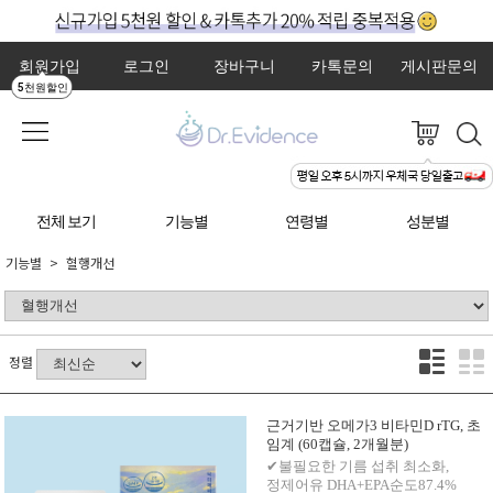
회원가입
로그인
장바구니
카톡문의
게시판문의
5천원할인
전체 보기
기능별
연령별
성분별
기능별
혈행개선
정렬
근거기반 오메가3 비타민D rTG, 초
임계 (60캡슐, 2개월분)
✔불필요한 기름 섭취 최소화,
정제어유 DHA+EPA순도87.4%