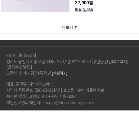
37,900원
리뷰 3,486
더보기 ▼
닥터김바이오로직
경기도 용인시 기흥구 중부대로 579, 5층 8호 508-59 (구갈동,강남대프라자)
[반품주소 별도]
고객센터 : 게시판/카톡 채널
[연결하기]
대표 : 김연휘
[사업자정보확인]
사업자 등록번호 : 580-01-01142 | 호스팅 : ㈜커넥트웨이브
통신판매업신고번호: 2019-용인기흥-0084
개인정보관리 책임자 : inquiry@drkimbiologic.com
멤버십혜택
이용약관
개인정보취급방침
중소벤처기업부
하이서울
대한민국브랜드평가
우수기업 선정
어워드
바이오부문 대상