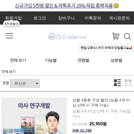
회원가입
로그인
장바구니
카톡문의
게시판문의
5천원할인
전체 보기
기능별
연령별
성분별
전체 보기
정렬
상품 4종류 구성 할인 (상품 4개 이
상 선택 시 구매 가능)
상품 4개 이상 선택 시 구매 가능합
니다.
25,950원
37,900원
리뷰 21,788