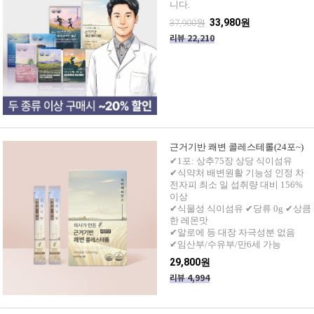
니다.
33,980원
37,900원
리뷰 22,210
근거기반 쾌변 콜레스테롤(24포~)
✔1포: 상추75장 상당 식이섬유
✔식약처 배변원활 기능성 인정 차
전자피 최소 일 섭취량 대비 156%
이상
✔식물성 식이섬유 ✔당류 0g ✔상큼
한 레몬맛
✔알로에 등 대장 자극성분 없음
✔임산부/수유부/만6세 가능
29,800원
리뷰 4,994