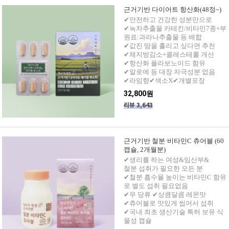
근거기반 다이어트 항산화(48정~)
✔안전하고 건강한 성분만으로
✔녹차추출물 카테킨/비타민7종+부
원료:과라나추출물 등 배합
✔값진 땀을 흘리고 싶다면 추천
✔체지방감소+콜레스테롤 개선
✔항산화 플라보노이드 함유
✔알로에 등 대장 자극성분 없음
✔라임향✔색소X✔개별포장
32,800원
리뷰 3,643
근거기반 철분·비타민C 츄어블 (60
캡슐, 2개월분)
✔생리를 하는 여성&임산부&
철분 섭취가 필요한 모든 분
✔철분 흡수율 높이는 비타민C 함유
로 별도 섭취 필요없음
✔무 당류 ✔상큼달콤 레몬맛
✔츄어블로 맛있게 씹어서 섭취
✔국내 최초 생산기술 특허 보유 식
물성 캡슐