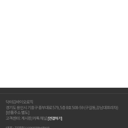
닥터김바이오로직
경기도 용인시 기흥구 중부대로 579, 5층 8호 508-59 (구갈동,강남대프라자)
[반품주소 별도]
고객센터 : 게시판/카톡 채널
[연결하기]