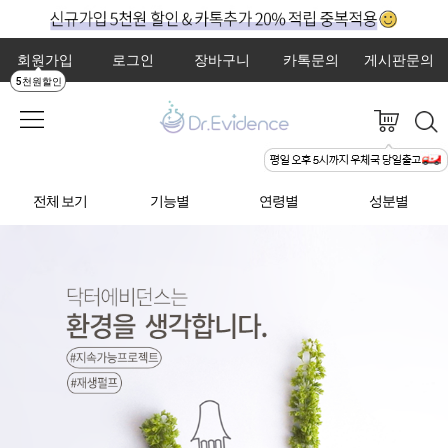
회원가입
로그인
장바구니
카톡문의
게시판문의
5천원할인
전체 보기
기능별
연령별
성분별