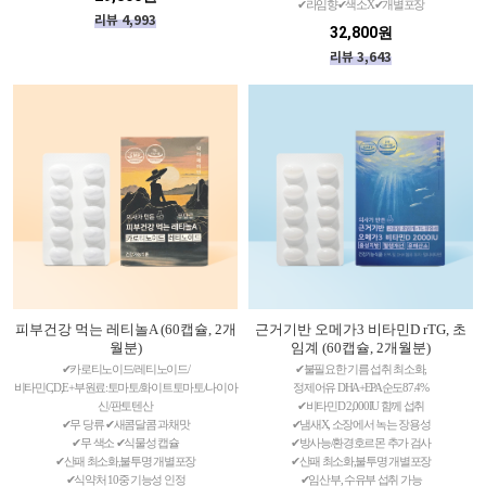
✔라임향✔색소X✔개별포장
리뷰 4,993
32,800원
리뷰 3,643
피부건강 먹는 레티놀A (60캡슐, 2개
근거기반 오메가3 비타민D rTG, 초
월분)
임계 (60캡슐, 2개월분)
✔카로티노이드/레티노이드/
✔불필요한 기름 섭취 최소화,
비타민C,D,E+부원료:토마토/화이트토마토/나이아
정제어유 DHA+EPA순도87.4%
신/판토텐산
✔비타민D 2,000IU 함께 섭취
✔무 당류 ✔새콤달콤 과채맛
✔냄새X, 소장에서 녹는 장용성
✔무 색소 ✔식물성 캡슐
✔방사능/환경호르몬 추가 검사
✔산패 최소화,불투명 개별포장
✔산패 최소화,불투명 개별포장
✔식약처 10중 기능성 인정
✔임산부, 수유부 섭취 가능