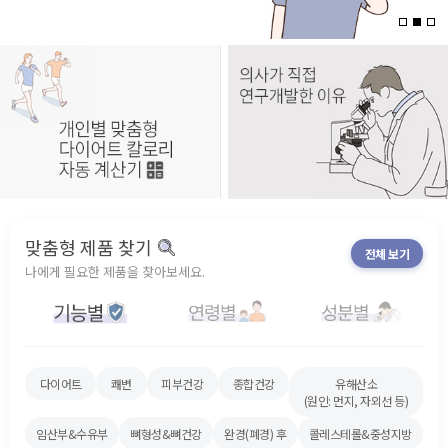
맞춤형 제품 찾기
전체 보기
나에게 필요한 제품을 찾아보세요.
다이어트
쾌변
피부건강
종합건강
유해산소
(원인: 먼지, 자외선 등)
임산부&수유부
뼈형성&뼈건강
완경(폐경) 후
콜레스테롤&중성지방