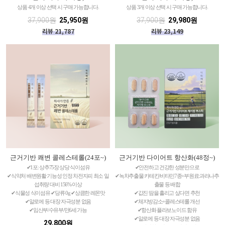
상품 4개 이상 선택 시 구매 가능합니다.
상품 3개 이상 선택 시 구매 가능합니다.
37,900원
25,950원
37,900원
29,980원
리뷰 21,787
리뷰 23,149
근거기반 쾌변 콜레스테롤(24포~)
근거기반 다이어트 항산화(48정~)
✔1포: 상추75장 상당 식이섬유
✔안전하고 건강한 성분만으로
✔식약처 배변원활 기능성 인정 차전자피 최소 일
✔녹차추출물 카테킨/비타민7종+부원료:과라나추
섭취량 대비 156% 이상
출물 등 배합
✔식물성 식이섬유 ✔당류 0g ✔상큼한 레몬맛
✔값진 땀을 흘리고 싶다면 추천
✔알로에 등 대장 자극성분 없음
✔체지방감소+콜레스테롤 개선
✔임산부/수유부/만6세 가능
✔항산화 플라보노이드 함유
✔알로에 등 대장 자극성분 없음
29,800원