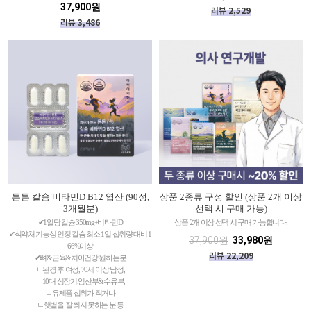
37,900원
리뷰 2,529
리뷰 3,486
튼튼 칼슘 비타민D B12 엽산 (90정,
상품 2종류 구성 할인 (상품 2개 이상
3개월분)
선택 시 구매 가능)
✔1알당 칼슘 350mg+비타민D
상품 2개 이상 선택 시 구매 가능합니다.
✔식약처 기능성 인정 칼슘 최소 1일 섭취량 대비 1
37,900원
33,980원
66%이상
리뷰 22,209
✔뼈&근육&치아건강 원하는분
ㄴ완경 후 여성, 70세 이상 남성,
ㄴ10대 성장기,임산부&수유부,
ㄴ유제품 섭취가 적거나
ㄴ햇볕을 잘 쬐지 못하는 분 등