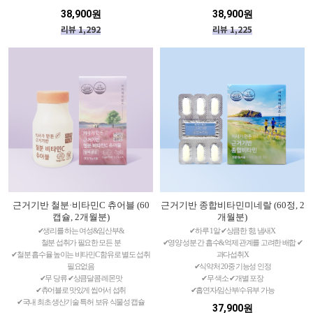
38,900원
38,900원
리뷰 1,292
리뷰 1,225
근거기반 철분·비타민C 츄어블 (60
근거기반 종합비타민미네랄 (60정, 2
캡슐, 2개월분)
개월분)
✔생리를 하는 여성&임산부&
✔하루 1알 ✔상큼한 향, 냄새X
철분 섭취가 필요한 모든 분
✔영양 성분 간 흡수&억제 관계를 고려한 배합 ✔
✔철분 흡수율 높이는 비타민C 함유로 별도 섭취
과다섭취X
필요없음
✔식약처 20중 기능성 인정
✔무 당류 ✔상큼달콤 레몬맛
✔무 색소 ✔개별 포장
✔츄어블로 맛있게 씹어서 섭취
✔흡연자/임산부/수유부 가능
✔국내 최초 생산기술 특허 보유 식물성 캡슐
37,900원