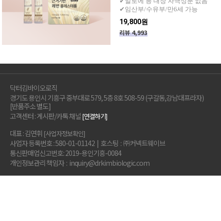
✔알로에 등 대장 자극성분 없음
✔임산부/수유부/만6세 가능
19,800원
리뷰 4,993
닥터김바이오로직
경기도 용인시 기흥구 중부대로 579, 5층 8호 508-59 (구갈동,강남대프라자)
[반품주소 별도]
고객센터 : 게시판/카톡 채널
[연결하기]
대표 : 김연휘
[사업자정보확인]
사업자 등록번호 : 580-01-01142 | 호스팅 : ㈜커넥트웨이브
통신판매업신고번호: 2019-용인기흥-0084
개인정보관리 책임자 : inquiry@drkimbiologic.com
멤버십혜택
이용약관
개인정보취급방침
중소벤처기업부
하이서울
대한민국브랜드평가
우수기업 선정
어워드
바이오부문 대상