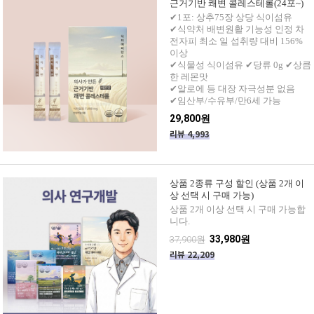
근거기반 쾌변 콜레스테롤(24포~)
✔1포: 상추75장 상당 식이섬유
✔식약처 배변원활 기능성 인정 차
전자피 최소 일 섭취량 대비 156%
이상
✔식물성 식이섬유 ✔당류 0g ✔상큼
한 레몬맛
✔알로에 등 대장 자극성분 없음
✔임산부/수유부/만6세 가능
29,800원
리뷰 4,993
상품 2종류 구성 할인 (상품 2개 이
상 선택 시 구매 가능)
상품 2개 이상 선택 시 구매 가능합
니다.
33,980원
37,900원
리뷰 22,209