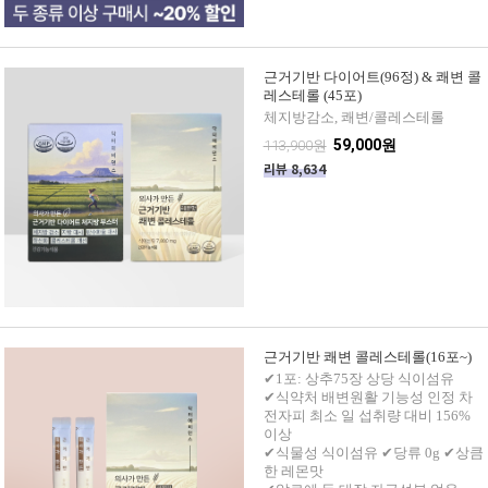
근거기반 다이어트(96정) & 쾌변 콜
레스테롤 (45포)
체지방감소, 쾌변/콜레스테롤
59,000원
113,900원
리뷰 8,634
근거기반 쾌변 콜레스테롤(16포~)
✔1포: 상추75장 상당 식이섬유
✔식약처 배변원활 기능성 인정 차
전자피 최소 일 섭취량 대비 156%
이상
✔식물성 식이섬유 ✔당류 0g ✔상큼
한 레몬맛