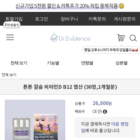
회원가입
로그인
장바구니
카톡문의
게시판문의
5천원할인
전체 보기
기능별
연령별
성분별
전체 보기
튼튼 칼슘 비타민D B12 엽산 (30정,1개월분)
26,800
상품가
원
배송비
(조건)
지금 결제하시면
다음 영업
일
에 바로 출고됩니다.