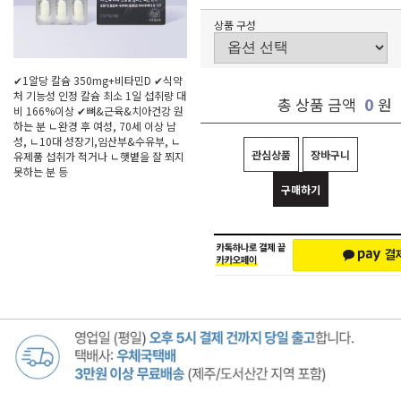
상품 구성
✔1알당 칼슘 350mg+비타민D ✔식약
처 기능성 인정 칼슘 최소 1일 섭취량 대
0
총 상품 금액
원
비 166%이상 ✔뼈&근육&치아건강 원
하는 분 ㄴ완경 후 여성, 70세 이상 남
성, ㄴ10대 성장기,임산부&수유부, ㄴ
관심상품
장바구니
유제품 섭취가 적거나 ㄴ햇볕을 잘 쬐지
못하는 분 등
구매하기