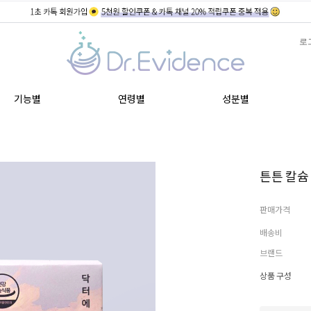
로
기능별
연령별
성분별
튼튼 칼슘 
판매가격
배송비
브랜드
상품 구성