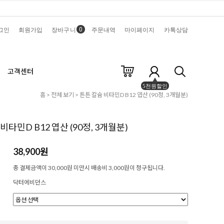
0
그인
회원가입
장바구니
주문내역
마이페이지
카톡상담
고객센터
5천원할인
홈
>
전체 보기
> 튼튼 칼슘 비타민D B12 엽산 (90정, 3개월분)
비타민D B12 엽산 (90정, 3개월분)
38,900원
총 결제금액이 30,000원 미만시 배송비 3,000원이 청구됩니다.
닥터에비던스