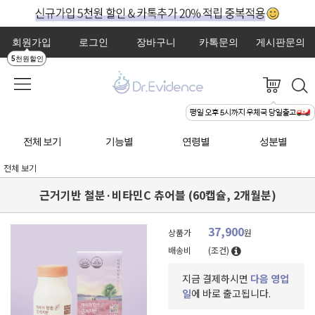
회원가입
로그인
장바구니
카톡문의
게시판문의
5천원할인
전체 보기
기능별
연령별
성분별
전체 보기
근거기반 철분·비타민C 츄어블 (60캡슐, 2개월분)
37,900
상품가
원
배송비
(조건)
지금 결제하시면
다음 영업
일
에 바로 출고됩니다.