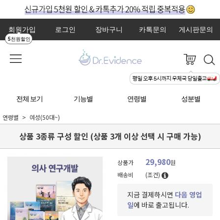
회원가입
로그인
장바구니
카톡문의
게시판문의
5천원할인
전체 보기
기능별
연령별
성분별
연령별
여성(50대~)
상품 3종류 구성 할인 (상품 3개 이상 선택 시 구매 가능)
29,980
상품가
원
배송비
(조건)
지금 결제하시면
다음 영업
일
에 바로 출고됩니다.