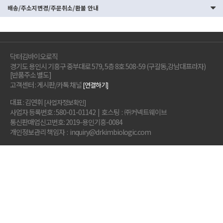
배송/주소지변경/주문취소/환불 안내
닥터김바이오로직
경기도 용인시 기흥구 중부대로 579, 5층 8호 508-59 (구갈동,강남대프라자)
[반품주소 별도]
고객센터 : 게시판/카톡 채널
[연결하기]
대표 : 김연휘
[사업자정보확인]
사업자 등록번호 : 580-01-01142 | 호스팅 : ㈜커넥트웨이브
통신판매업신고번호: 2019-용인기흥-0084
개인정보관리 책임자 : inquiry@drkimbiologic.com
멤버십혜택
이용약관
개인정보취급방침
중소벤처기업부
하이서울
대한민국브랜드평가
우수기업 선정
어워드
바이오부문 대상
ⓒ DrKimBioLogic. All Rights Reserved.