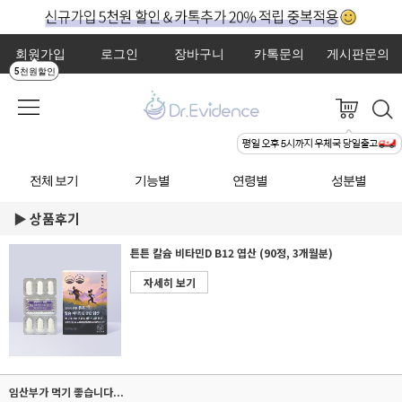
회원가입
로그인
장바구니
카톡문의
게시판문의
5천원할인
전체 보기
기능별
연령별
성분별
상품후기
튼튼 칼슘 비타민D B12 엽산 (90정, 3개월분)
자세히 보기
임산부가 먹기 좋습니다...