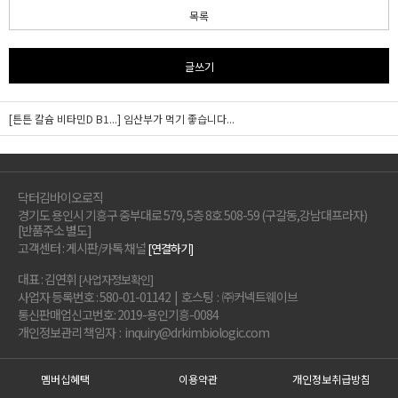
목록
글쓰기
[튼튼 칼슘 비타민D B1...]
임산부가 먹기 좋습니다...
닥터김바이오로직
경기도 용인시 기흥구 중부대로 579, 5층 8호 508-59 (구갈동,강남대프라자)
[반품주소 별도]
고객센터 : 게시판/카톡 채널
[연결하기]
대표 : 김연휘
[사업자정보확인]
사업자 등록번호 : 580-01-01142 | 호스팅 : ㈜커넥트웨이브
통신판매업신고번호: 2019-용인기흥-0084
개인정보관리 책임자 : inquiry@drkimbiologic.com
멤버십혜택
이용약관
개인정보취급방침