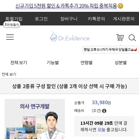
회원가입
로그인
장바구니
카톡문의
게시판문의
5천원할인
전체 보기
기능별
연령별
성분별
전체 보기
상품 2종류 구성 할인 (상품 2개 이상 선택 시 구매 가능)
33,980
상품가
원
배송비
(조건)
13시간 09분 28초
안에 결
제하시면
오늘
출고됩니다.