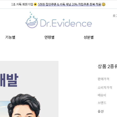
로
기능별
연령별
성분별
상품 2종류
판매가격
소비자가격
배송비
브랜드
옵션