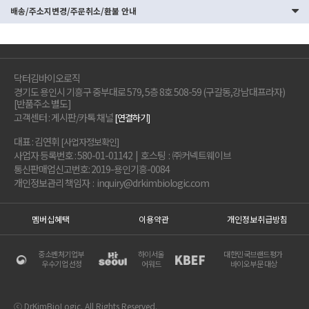
배송/주소지변경/주문취소/환불 안내
닥터김바이오로직
경기도 용인시 기흥구 중부대로 579, 5층 8호 508-59 (구갈동,강남대프라자)
[반품주소 별도]
고객센터 : 게시판/카톡 채널
[연결하기]
대표 : 김연휘
[사업자정보확인]
사업자 등록번호 : 580-01-01142 | 호스팅 : ㈜커넥트웨이브
통신판매업신고번호: 2019-용인기흥-0084
개인정보관리 책임자 : inquiry@drkimbiologic.com
멤버십혜택
이용약관
개인정보취급방침
중소벤처기업부
하이서울
대한민국브랜드평가
우수기업 선정
어워드
바이오부문 대상
ⓒ DrKimBioLogic. All Rights Reserved.