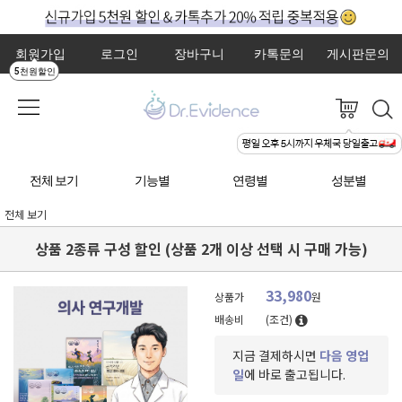
회원가입
로그인
장바구니
카톡문의
게시판문의
5천원할인
전체 보기
기능별
연령별
성분별
전체 보기
상품 2종류 구성 할인 (상품 2개 이상 선택 시 구매 가능)
33,980
상품가
원
배송비
(조건)
지금 결제하시면
다음 영업
일
에 바로 출고됩니다.