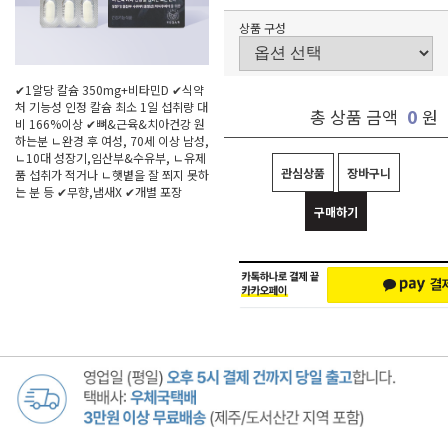
상품 구성
✔1알당 칼슘 350mg+비타민D ✔식약
처 기능성 인정 칼슘 최소 1일 섭취량 대
0
총 상품 금액
원
비 166%이상 ✔뼈&근육&치아건강 원
하는분 ㄴ완경 후 여성, 70세 이상 남성,
ㄴ10대 성장기,임산부&수유부, ㄴ유제
관심상품
장바구니
품 섭취가 적거나 ㄴ햇볕을 잘 쬐지 못하
는 분 등 ✔무향,냄새X ✔개별 포장
구매하기