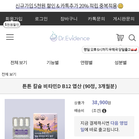
회원가입
로그인
장바구니
카톡문의
게시판문의
5천원할인
전체 보기
기능별
연령별
성분별
전체 보기
튼튼 칼슘 비타민D B12 엽산 (90정, 3개월분)
38,900
상품가
원
배송비
(조건)
지금 결제하시면
다음 영업
일
에 바로 출고됩니다.