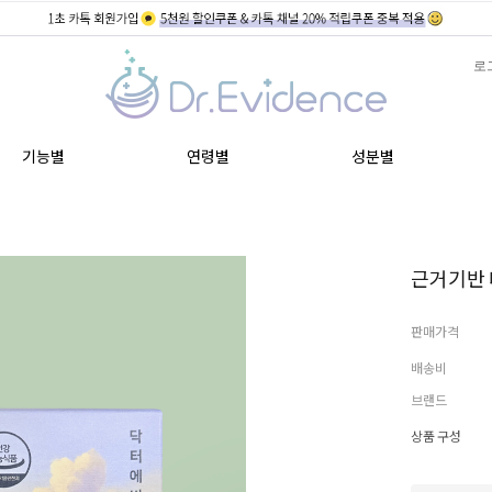
로
기능별
연령별
성분별
근거기반 
판매가격
배송비
브랜드
상품 구성