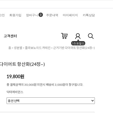
0
그인
회원가입
장바구니
주문내역
마이페이지
카톡상담
고객센터
5천원할인
홈
>
성분별
>
플라보노이드 카테킨
> 근거기반 다이어트 항산화(24정~)
다이어트 항산화(24정~)
19,800원
총 결제금액이 30,000원 미만시 배송비 3,000원이 청구됩니다.
닥터에비던스