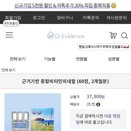
회원가입
로그인
장바구니
카톡문의
게시판문의
5천원할인
전체 보기
기능별
연령별
성분별
전체 보기
근거기반 종합비타민미네랄 (60정, 2개월분)
37,900
상품가
원
배송비
(조건)
지금 결제하시면
다음 영업
일
에 바로 출고됩니다.