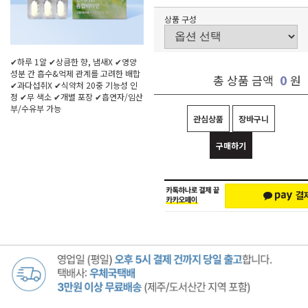
상품 구성
✔하루 1알 ✔상큼한 향, 냄새X ✔영양
성분 간 흡수&억제 관계를 고려한 배합
0
총 상품 금액
원
✔과다섭취X ✔식약처 20중 기능성 인
정 ✔무 색소 ✔개별 포장 ✔흡연자/임산
부/수유부 가능
관심상품
장바구니
구매하기