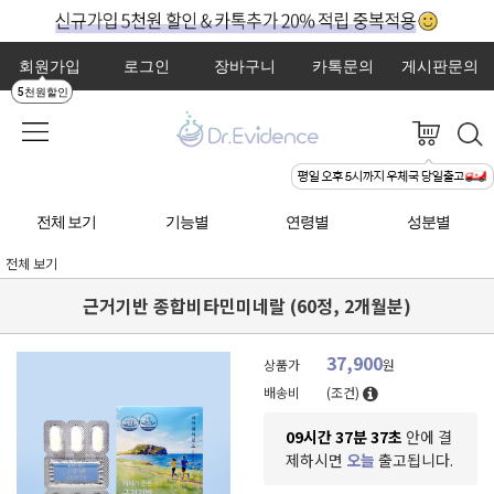
회원가입
로그인
장바구니
카톡문의
게시판문의
5천원할인
전체 보기
기능별
연령별
성분별
전체 보기
근거기반 종합비타민미네랄 (60정, 2개월분)
37,900
상품가
원
배송비
(조건)
09시간 37분 35초
안에 결
제하시면
오늘
출고됩니다.