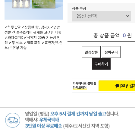
상품 구성
✔하루 1알 ✔상큼한 향, 냄새X ✔영양
성분 간 흡수&억제 관계를 고려한 배합
0
총 상품 금액
원
✔과다섭취X ✔식약처 20중 기능성 인
정 ✔무 색소 ✔개별 포장 ✔흡연자/임산
부/수유부 가능
관심상품
장바구니
구매하기