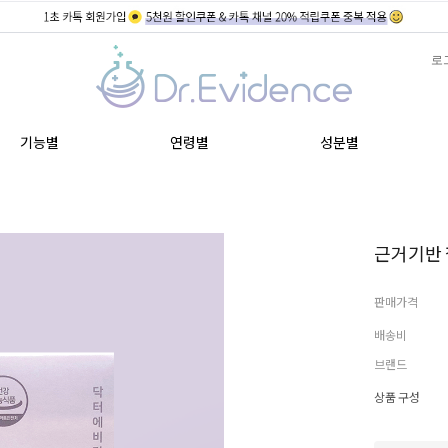
로
기능별
연령별
성분별
근거기반 
판매가격
배송비
브랜드
상품 구성