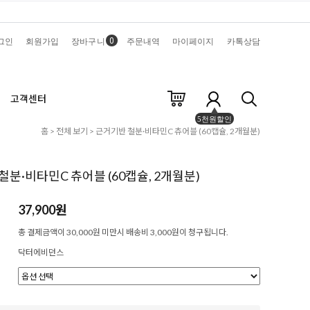
0
그인
회원가입
장바구니
주문내역
마이페이지
카톡상담
고객센터
5천원할인
홈
>
전체 보기
> 근거기반 철분·비타민C 츄어블 (60캡슐, 2개월분)
철분·비타민C 츄어블 (60캡슐, 2개월분)
37,900원
총 결제금액이 30,000원 미만시 배송비 3,000원이 청구됩니다.
닥터에비던스