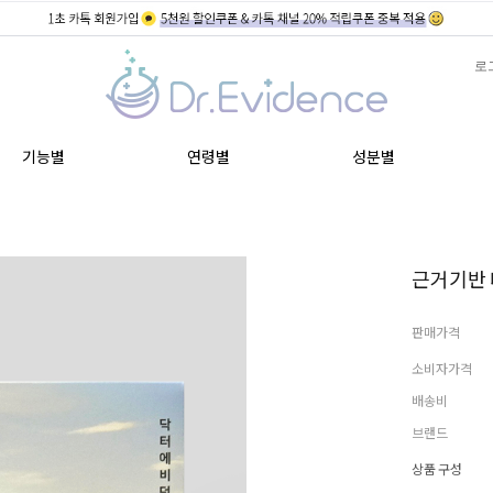
로
기능별
연령별
성분별
근거기반 다
판매가격
소비자가격
배송비
브랜드
상품 구성