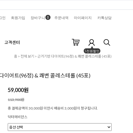
0
그인
회원가입
장바구니
주문내역
마이페이지
카톡상담
고객센터
5천원할인
홈
>
전체 보기
> 근거기반 다이어트(96정) & 쾌변 콜레스테롤 (45포)
이어트(96정) & 쾌변 콜레스테롤 (45포)
59,000원
113,900원
총 결제금액이 30,000원 미만시 배송비 3,000원이 청구됩니다.
닥터에비던스