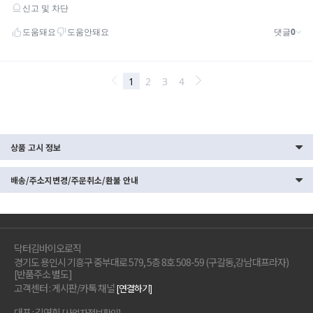
상품 고시 정보
배송/주소지변경/주문취소/환불 안내
닥터김바이오로직
경기도 용인시 기흥구 중부대로 579, 5층 8호 508-59 (구갈동,강남대프라자)
[반품주소 별도]
고객센터 : 게시판/카톡 채널
[연결하기]
대표 : 김연휘
[사업자정보확인]