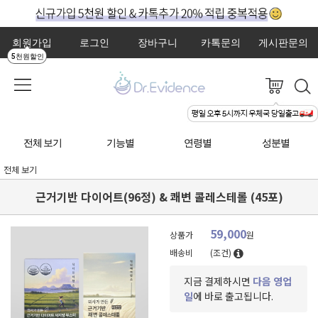
회원가입
로그인
장바구니
카톡문의
게시판문의
5천원할인
전체 보기
기능별
연령별
성분별
전체 보기
근거기반 다이어트(96정) & 쾌변 콜레스테롤 (45포)
59,000
상품가
원
배송비
(조건)
지금 결제하시면
다음 영업
일
에 바로 출고됩니다.