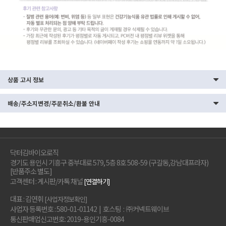
상품 고시 정보
배송/주소지변경/주문취소/환불 안내
닥터김바이오로직
경기도 용인시 기흥구 중부대로 579, 5층 8호 508-59 (구갈동,강남대프라자)
[반품주소 별도]
고객센터 : 게시판/카톡 채널
[연결하기]
대표 : 김연휘
[사업자정보확인]
사업자 등록번호 : 580-01-01142 | 호스팅 : ㈜커넥트웨이브
통신판매업신고번호: 2019-용인기흥-0084