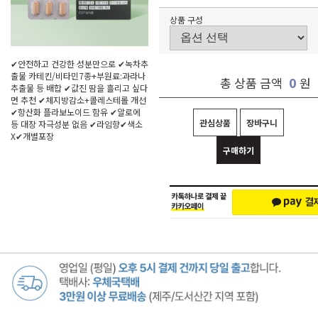
상품 구성
✔안전하고 건강한 성분만으로 ✔녹차추
출물 카테킨/비타민7종+부원료:과라나
0
총 상품 금액
원
추출물 등 배합 ✔값진 땀을 흘리고 싶다
면 추천 ✔체지방감소+콜레스테롤 개선
✔항산화 플라보노이드 함유 ✔알로에
관심상품
장바구니
등 대장 자극성분 없음 ✔라임향✔색소
X✔개별포장
구매하기