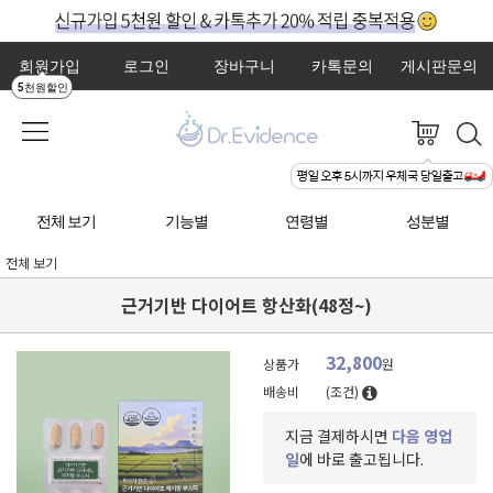
회원가입
로그인
장바구니
카톡문의
게시판문의
5천원할인
전체 보기
기능별
연령별
성분별
전체 보기
근거기반 다이어트 항산화(48정~)
32,800
상품가
원
배송비
(조건)
지금 결제하시면
다음 영업
일
에 바로 출고됩니다.