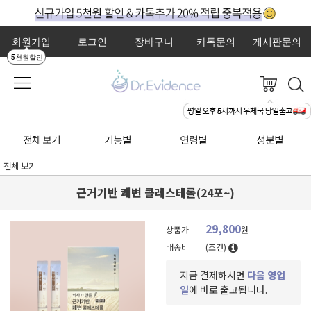
회원가입
로그인
장바구니
카톡문의
게시판문의
5천원할인
전체 보기
기능별
연령별
성분별
전체 보기
근거기반 쾌변 콜레스테롤(24포~)
29,800
상품가
원
배송비
(조건)
지금 결제하시면
다음 영업
일
에 바로 출고됩니다.