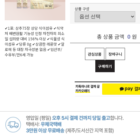
상품 구성
✔1포: 상추75장 상당 식이섬유 ✔식약
처 배변원활 기능성 인정 차전자피 최소
0
총 상품 금액
원
일 섭취량 대비 156% 이상 ✔식물성 식
이섬유 ✔당류 0g ✔상큼한 레몬맛 ✔알
로에 등 대장 자극성분 없음 ✔임산부/
관심상품
장바구니
수유부/만6세 가능
구매하기