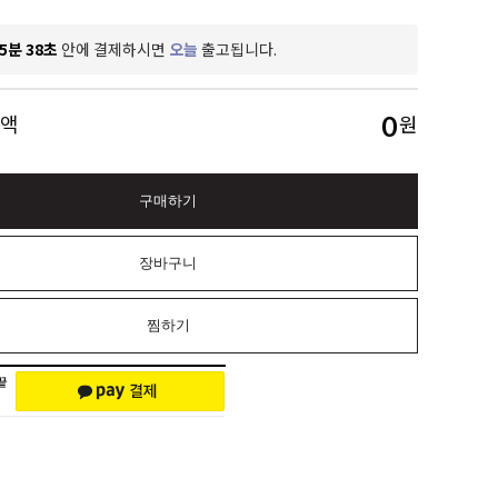
5분 37초
안에 결제하시면
오늘
출고됩니다.
0
금액
원
구매하기
장바구니
찜하기