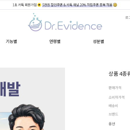
로
기능별
연령별
성분별
상품 4종류
판매가격
소비자가격
배송비
브랜드
옵션