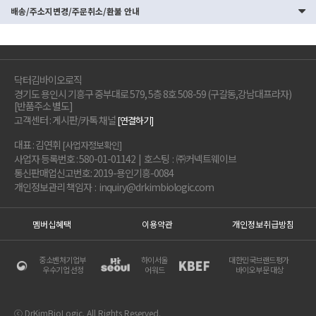
배송/주소지변경/주문취소/환불 안내
닥터김바이오로직
경기도 용인시 기흥구 중부대로 579, 5층 8호 508-59 (구갈동,강남대프라자)
[반품주소 별도]
고객센터 : 게시판/카톡 채널
[연결하기]
대표 : 김연휘
[사업자정보확인]
사업자 등록번호 : 580-01-01142 | 호스팅 : ㈜커넥트웨이브
통신판매업신고번호: 2019-용인기흥-0084
개인정보관리 책임자 : inquiry@drkimbiologic.com
멤버십혜택
이용약관
개인정보취급방침
중소벤처기업부
하이서울
대한민국브랜드평가
우수기업 선정
어워드
바이오부문 대상
ⓒ DrKimBioLogic. All Rights Reserved.