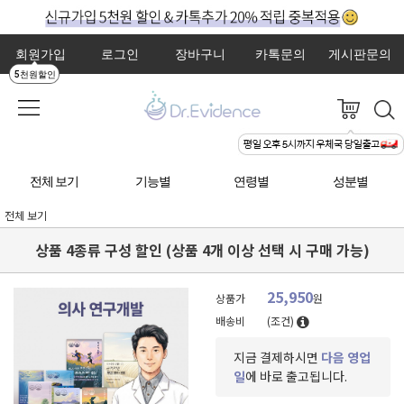
회원가입
로그인
장바구니
카톡문의
게시판문의
5천원할인
전체 보기
기능별
연령별
성분별
전체 보기
상품 4종류 구성 할인 (상품 4개 이상 선택 시 구매 가능)
25,950
상품가
원
배송비
(조건)
지금 결제하시면
다음 영업
일
에 바로 출고됩니다.