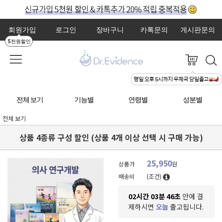
회원가입
로그인
장바구니
카톡문의
게시판문의
5천원할인
전체 보기
기능별
연령별
성분별
전체 보기
상품 4종류 구성 할인 (상품 4개 이상 선택 시 구매 가능)
25,950
상품가
원
배송비
(조건)
02시간 03분 45초
안에 결
제하시면
오늘
출고됩니다.