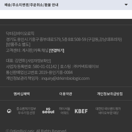
배송/주소지변경/주문취소/환불 안내
닥터김바이오로직
경기도 용인시 기흥구 중부대로 579, 5층 8호 508-59 (구갈동,강남대프라자)
[반품주소 별도]
고객센터 : 게시판/카톡 채널
[연결하기]
대표 : 김연휘
[사업자정보확인]
사업자 등록번호 : 580-01-01142 | 호스팅 : ㈜커넥트웨이브
통신판매업신고번호: 2019-용인기흥-0084
개인정보관리 책임자 : inquiry@drkimbiologic.com
멤버십혜택
이용약관
개인정보취급방침
중소벤처기업부
하이서울
대한민국브랜드평가
우수기업 선정
어워드
바이오부문 대상
ⓒ DrKimBioLogic. All Rights Reserved.