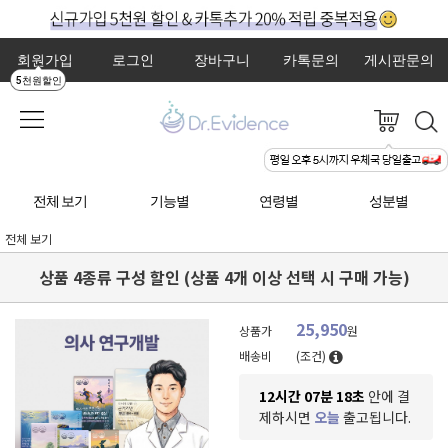
회원가입
로그인
장바구니
카톡문의
게시판문의
5천원할인
전체 보기
기능별
연령별
성분별
전체 보기
상품 4종류 구성 할인 (상품 4개 이상 선택 시 구매 가능)
25,950
상품가
원
배송비
(조건)
12시간 07분 17초
안에 결
제하시면
오늘
출고됩니다.