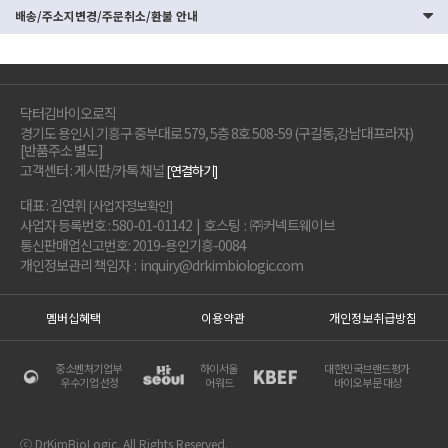
배송/주소지변경/주문취소/환불 안내
닥터김바이오로직
경기도 용인시 기흥구 중부대로 579, 5층 8호 508-59 (구갈동,강남대프라자)
[반품주소 별도]
고객센터 : 게시판/카톡 채널
[연결하기]
대표 : 김연휘
[사업자정보확인]
사업자 등록번호 : 580-01-01142 | 호스팅 : ㈜커넥트웨이브
통신판매업신고번호: 2019-용인기흥-0084
개인정보관리 책임자 : inquiry@drkimbiologic.com
멤버십혜택
이용약관
개인정보취급방침
중소벤처기업부
하이서울
대한민국브랜드평가
우수기업 선정
어워드
바이오부문 대상
ⓒ DrKimBioLogic. All Rights Reserved.