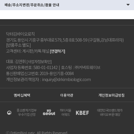
배송/주소지변경/주문취소/환불 안내
닥터김바이오로직
경기도 용인시 기흥구 중부대로 579, 5층 8호 508-59 (구갈동,강남대프라자)
[반품주소 별도]
고객센터 : 게시판/카톡 채널
[연결하기]
대표 : 김연휘
[사업자정보확인]
사업자 등록번호 : 580-01-01142 | 호스팅 : ㈜커넥트웨이브
통신판매업신고번호: 2019-용인기흥-0084
개인정보관리 책임자 : inquiry@drkimbiologic.com
멤버십혜택
이용약관
개인정보취급방침
중소벤처기업부
하이서울
대한민국브랜드평가
우수기업 선정
어워드
바이오부문 대상
ⓒ DrKimBioLogic. All Rights Reserved.