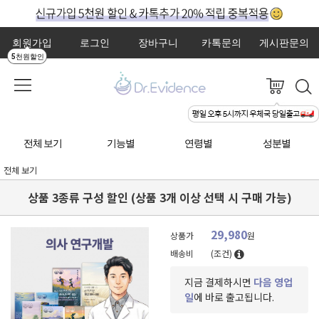
회원가입
로그인
장바구니
카톡문의
게시판문의
5천원할인
전체 보기
기능별
연령별
성분별
전체 보기
상품 3종류 구성 할인 (상품 3개 이상 선택 시 구매 가능)
29,980
상품가
원
배송비
(조건)
지금 결제하시면
다음 영업
일
에 바로 출고됩니다.