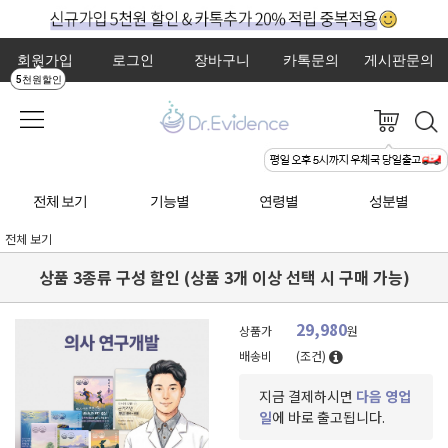
회원가입
로그인
장바구니
카톡문의
게시판문의
5천원할인
전체 보기
기능별
연령별
성분별
전체 보기
상품 3종류 구성 할인 (상품 3개 이상 선택 시 구매 가능)
29,980
상품가
원
배송비
(조건)
지금 결제하시면
다음 영업
일
에 바로 출고됩니다.