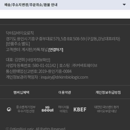
배송/주소지변경/주문취소/환불 안내
닥터김바이오로직
경기도 용인시 기흥구 중부대로 579, 5층 8호 508-59 (구갈동,강남대프라자)
[반품주소 별도]
고객센터 : 게시판/카톡 채널
[연결하기]
대표 : 김연휘
[사업자정보확인]
사업자 등록번호 : 580-01-01142 | 호스팅 : ㈜커넥트웨이브
통신판매업신고번호: 2019-용인기흥-0084
개인정보관리 책임자 : inquiry@drkimbiologic.com
멤버십혜택
이용약관
개인정보취급방침
중소벤처기업부
하이서울
대한민국브랜드평가
우수기업 선정
어워드
바이오부문 대상
ⓒ DrKimBioLogic. All Rights Reserved.