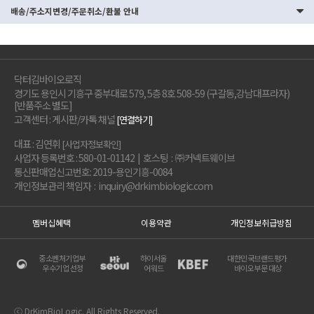
배송/주소지변경/주문취소/환불 안내
닥터김바이오로직
경기도 용인시 기흥구 중부대로 579, 5층 8호 508-59 (구갈동,강남대프라자)
[반품주소 별도]
고객센터 : 게시판/카톡 채널
[연결하기]
대표 : 김연휘
[사업자정보확인]
사업자 등록번호 : 580-01-01142 | 호스팅 : ㈜커넥트웨이브
통신판매업신고번호: 2019-용인기흥-0084
개인정보관리 책임자 : inquiry@drkimbiologic.com
멤버십혜택
이용약관
개인정보취급방침
중소벤처기업부
하이서울
대한민국브랜드평가
우수기업 선정
어워드
바이오부문 대상
ⓒ DrKimBioLogic. All Rights Reserved.