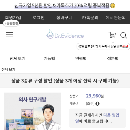
회원가입
로그인
장바구니
카톡문의
게시판문의
5천원할인
전체 보기
기능별
연령별
성분별
전체 보기
상품 3종류 구성 할인 (상품 3개 이상 선택 시 구매 가능)
29,980
상품가
원
배송비
(조건)
지금 결제하시면
다음 영업
일
에 바로 출고됩니다.