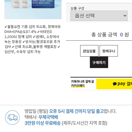
상품 구성
✔불필요한 기름 섭취 최소화, 정제어유
DHA+EPA순도87.4% ✔비타민D
0
총 상품 금액
원
2,000IU 함께 섭취 ✔냄새X, 소장에서
녹는 장용성 ✔방사능/환경호르몬 추가
검사 ✔산패 최소화,불투명 개별포장 ✔
관심상품
장바구니
임산부, 수유부 섭취 가능
구매하기