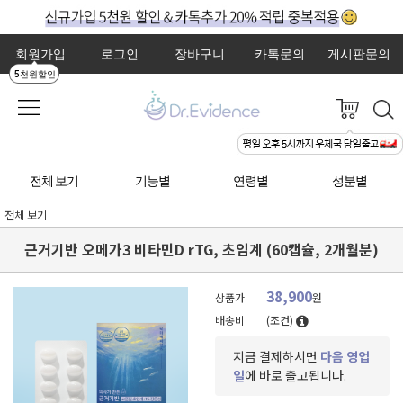
회원가입
로그인
장바구니
카톡문의
게시판문의
5천원할인
전체 보기
기능별
연령별
성분별
전체 보기
근거기반 오메가3 비타민D rTG, 초임계 (60캡슐, 2개월분)
38,900
상품가
원
배송비
(조건)
지금 결제하시면
다음 영업
일
에 바로 출고됩니다.