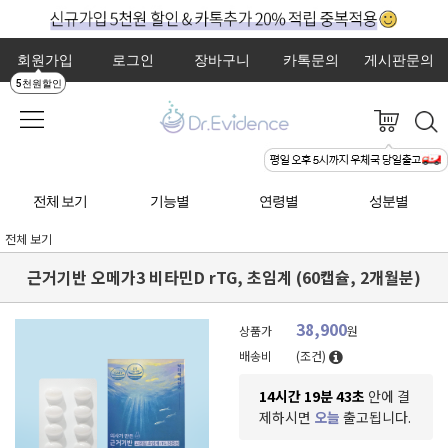
회원가입
로그인
장바구니
카톡문의
게시판문의
5천원할인
전체 보기
기능별
연령별
성분별
전체 보기
근거기반 오메가3 비타민D rTG, 초임계 (60캡슐, 2개월분)
38,900
상품가
원
배송비
(조건)
14시간 19분 41초
안에 결
제하시면
오늘
출고됩니다.