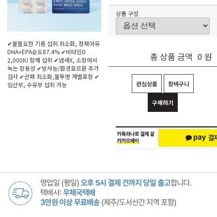
상품 구성
✔불필요한 기름 섭취 최소화, 정제어유
DHA+EPA순도87.4% ✔비타민D
0
총 상품 금액
원
2,000IU 함께 섭취 ✔냄새X, 소장에서
녹는 장용성 ✔방사능/환경호르몬 추가
검사 ✔산패 최소화,불투명 개별포장 ✔
관심상품
장바구니
임산부, 수유부 섭취 가능
구매하기