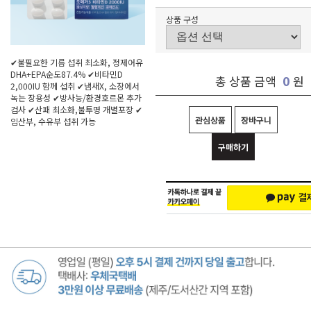
상품 구성
✔불필요한 기름 섭취 최소화, 정제어유
DHA+EPA순도87.4% ✔비타민D
0
총 상품 금액
원
2,000IU 함께 섭취 ✔냄새X, 소장에서
녹는 장용성 ✔방사능/환경호르몬 추가
검사 ✔산패 최소화,불투명 개별포장 ✔
관심상품
장바구니
임산부, 수유부 섭취 가능
구매하기