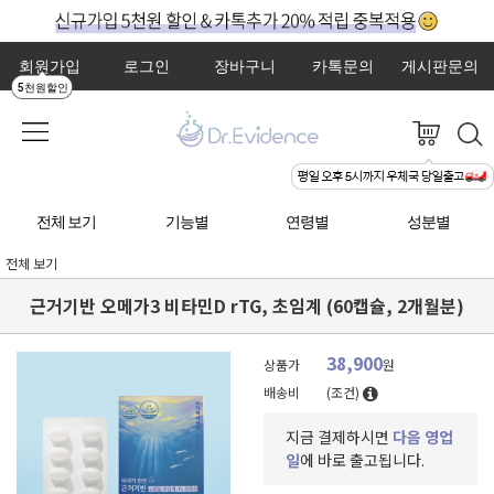
회원가입
로그인
장바구니
카톡문의
게시판문의
5천원할인
전체 보기
기능별
연령별
성분별
전체 보기
근거기반 오메가3 비타민D rTG, 초임계 (60캡슐, 2개월분)
38,900
상품가
원
배송비
(조건)
지금 결제하시면
다음 영업
일
에 바로 출고됩니다.