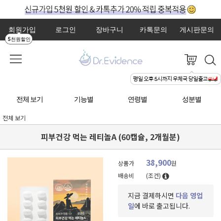
회원가입
로그인
장바구니
카톡문의
게시판문의
5천원할인
전체 보기
기능별
연령별
성분별
전체 보기
피부건강 먹는 레티놀A (60캡슐, 2개월분)
38,900
상품가
원
배송비
(조건)
지금 결제하시면
다음 영업
일
에 바로 출고됩니다.