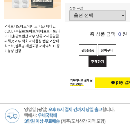
상품 구성
✔카로티노이드/레티노이드/ 비타민
C,D,E+부원료:토마토/화이트토마토/나
0
총 상품 금액
원
이아신/판토텐산 ✔무 당류 ✔새콤달콤
과채맛 ✔무 색소 ✔식물성 캡슐 ✔산패
최소화,불투명 개별포장 ✔식약처 10중
관심상품
장바구니
기능성 인정
구매하기